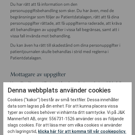
Du har rätt att få information om den
personuppgiftsbehandling som sker. Du har även, med de
begränsningar som följer av Patientdatalagen, rätt att få dina
personuppgifter rättade, att få uppgifterna raderade, att kräva
att behandlingen av uppgifter i vissa fall begränsas, samt att i
vissa fall invända mot behandling.
Du kan även ha rätt till skadestånd om dina personuppgifter i
patientjournalen skulle behandlas i strid med reglerna i
Patientdatalagen.
Mottagare av uppgifter
Uppgifter lämnas till utomstående endast om du i enskilda fall
Denna webbplats använder cookies
samtycker till det. I särskilda fall kan vi dock ha skyldighet enligt
lag att lämna ut uppgifter (se nedan under ”Uppgiftsskyldighet
Cookies ("kakor") består av små textfiler. Dessa innehåller
enligt lag”).
data som lagras på din enhet. För att kunna placera vissa
typer av cookies behöver vi inhämta ditt samtycke. Vi på J&K
Uppgiftsskyldighet enligt lag
Mannerfelt AB, orgnr. 556731-1526 använder oss av följande
slags cookies. För att läsa mer om vilka cookies vi använder
I särskilda fall kan det finnas en skyldighet att enligt lag lämna
och lagringstid,
klicka här för att komma till vår cookiepolicy.
ut uppgifter. En sådan uppgiftsskyldighet gäller enligt reglerna i: