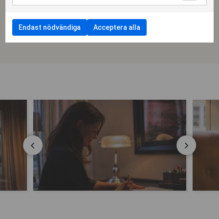
behöver utefter dina upplevda problem, för att därefter hjälpa dig
att nå dit genom min kunskap, erfarenhet och engagemang.
Endast nödvändiga
Acceptera alla
Läs mer om psykoterapi