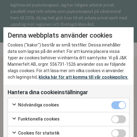
legitimerad psykoterapeut. Jag har tidigare arbetat privat,
parallellt med mitt arbete som psykoterapeut på vårdcentral
fram till 2016, då jag helt gick över till att arbeta privat samt med
uppdrag mot regionen och företagshälsovård.
Denna webbplats använder cookies
Cookies ("kakor") består av små textfiler. Dessa innehåller
data som lagras på din enhet. För att kunna placera vissa
typer av cookies behöver vi inhämta ditt samtycke. Vi på J&K
Mannerfelt AB, orgnr. 556731-1526 använder oss av följande
slags cookies. För att läsa mer om vilka cookies vi använder
Om samtalet med Karin
och lagringstid,
klicka här för att komma till vår cookiepolicy.
Att du känner att du behöver hjälp och vänder dig till mig, kan det
Hantera dina cookieinställningar
finnas många olika anledningar till. Jag ser psykoterapi som något
vi gör tillsammans, där samarbetet mellan dig och mig ska vara din
Nödvändiga cookies
trygga plats att få insikt, möta dina känslor och skapa positiv
förändring i ditt liv.
Funktionella cookies
Ditt liv, vad du har varit med om och hur du som person fungerar är
det du som är experten på. Min uppgift är inledningsvis att
Cookies för statistik
tillsammans med dig ringa in vilken förändring du önskar och